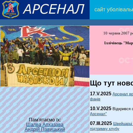
сайт уболіваль
10
червня 2007 р
Іллічівець "Мар
Що тут нов
1
7
.V.2025
Арсенал вр
фанів
10.V.2025
Відкрився 
Арсенал"
Пам'ятаємо їх:
07.III.2025
Швейцарці
Шалва Апхазава
підтримку клубу
Андрій Павицький