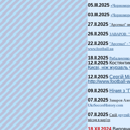
0
5
.III.2025
«Ч
о
рномор
03.III.2025
«Ч
о
рномор
27.II.2025
"
Арсенал" з
26.II.2025
ЗАВАРОВ: "У
22.II.2025
"Арсенал" -
www.football.ua
1
8
.II.2025
Рибальченко
12.II.2025
Костянти
Києві, ніж журавль
12.II.2025
Сергій Мі
http://www.football-
09.II.2025
Нічия з "
07.II.2025
Заваров Але
UkrSoccerHistory.com
07.II.2025
Свій
другий
місця в кар'єр
18.ХII.2024
Виповню