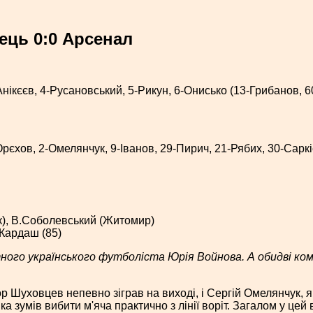
вець 0:0 Арсенал
Анікєєв, 4-Русановський, 5-Рикун, 6-Онисько (13-Грибанов, 6
рєхов, 2-Омелянчук, 9-Іванов, 29-Пирич, 21-Рябих, 30-Саркіс
к), В.Соболевський (Житомир)
 Кардаш (85)
го українського футболіста Юрія Войнова. А обидві команд
ор Шуховцев непевно зіграв на виході, і Сергій Омелянчук, 
ка зумів вибити м'яча практично з лінії воріт. Загалом у цей