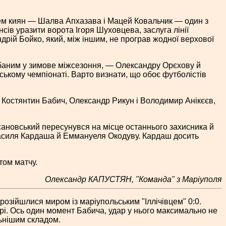
ем киян — Шалва Апхазава і Мацей Ковальчик — один з
сів уразити ворота Ігоря Шуховцева, заслуга лінії
дрій Бойко, який, між іншим, не програв жодної верхової
дбаним у зимове міжсезоння, — Олександру Орєхову й
нському чемпіонаті. Варто визнати, що обоє футболістів
и Костянтин Бабич, Олександр Рикун і Володимир Анікєєв,
усановський пересунувся на місце останнього захисника й
е Василя Кардаша й Еммануеля Окодуву. Кардаш досить
том матчу.
Олександр КАПУСТЯН, "Команда" з Маріуполя
 розійшлися миром із маріупольським "Іллічівцем" 0:0.
рі.
Ось один момент Бабича, удар у нього максимально не
льнішим складом.