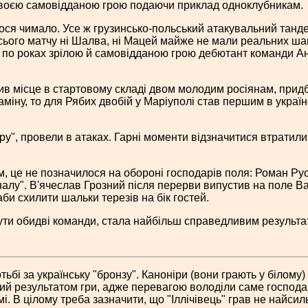
 своєю самовідданою грою подаючи приклад одноклубникам.
ся чимало. Усе ж грузинсько-польський атакувальний танд
усього матчу ні Шалва, ні Мацей майже не мали реальних шан
не по роках зрілою й самовідданою грою дебютант команди Ан
рив місце в стартовому складі двом молодим росіянам, при
аміну, то для Рябих двобій у Маріуполі став першим в украї
ру", провели в атаках. Гарні моменти відзначитися втратил
тім, це не позначилося на обороні господарів поля: Роман Р
рсеналу". В'ячеслав Грозний після перерви випустив на пол
аби схилити шальки терезів на бік гостей.
нути обидві команди, стала найбільш справедливим результа
ьбі за українську "бронзу". Каноніри (вони грають у білому)
ий результатом гри, адже перевагою володіли саме господа
і. В цілому треба зазначити, що "Іллічівець" грав не найси