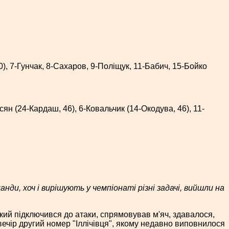
0), 7-Гунчак, 8-Сахаров, 9-Поліщук, 11-Бабич, 15-Бойко
ян (24-Кардаш, 46), 6-Ковальчик (14-Окодува, 46), 11-
и, хоч і вирішують у чемпіонаті різні задачі, вийшли на
який підключився до атаки, спрямовував м'яч, здавалося,
 вечір другий номер "Іллічівця", якому недавно виповнилося