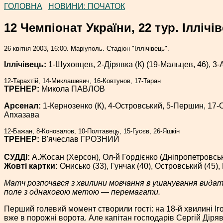
ГОЛОВНА
НОВИНИ: ПОЧАТОК
12 Чемпіонат України, 22 тур. Іллічі
26 квітня 2003, 16:00. Маріуполь. Стадіон "Іллічівець".
Іллічівець:
1-Шуховцев, 2-Дірявка (К) (19-Мальцев, 46), 3-
12-Тарахтій, 14-Миклашевич, 16-Ковтунов, 17-Таран
ТРЕНЕР:
Микола ПАВЛОВ
Арсенал:
1-Кернозенко (К), 4-Островський, 5-Першин, 17-О
Апхазава
12-Бажан, 8-Коновалов, 10-Полтавець, 15-Гусєв, 26-Яшкін
ТРЕНЕР:
В'ячеслав ГРОЗНИЙ
СУДДІ:
А.Жосан (Херсон), Ол-й Гордієнко (Дніпропетровсь
Жовті картки:
Онисько (33), Гунчак (40), Островський (45),
Матч розпочався з хвилини мовчання в ушанування видатно
поле з однаковою метою — перемагати.
Перший голевий момент створили гості: на 18-й хвилині Іг
вже в порожні ворота. Але капітан господарів Сергій Діряв