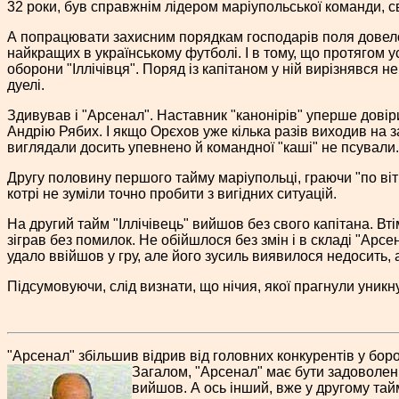
32 роки, був справжнім лідером маріупольської команди,
А попрацювати захисним порядкам господарів поля довело
найкращих в українському футболі. І в тому, що протягом 
оборони "Іллічівця". Поряд із капітаном у ній вирізнявся 
дуелі.
Здивував і "Арсенал". Наставник "канонірів" уперше дові
Андрію Рябих. І якщо Орєхов уже кілька разів виходив на з
виглядали досить упевнено й командної "каші" не псували.
Другу половину першого тайму маріупольці, граючи "по віт
котрі не зуміли точно пробити з вигідних ситуацій.
На другий тайм "Іллічівець" вийшов без свого капітана. В
зіграв без помилок. Не обійшлося без змін і в складі "А
удало ввійшов у гру, але його зусиль виявилося недосить, 
Підсумовуючи, слід визнати, що нічия, якої прагнули уник
"Арсенал" збільшив відрив від головних конкурентів у борот
Загалом, "Арсенал" має бути задоволен
вийшов. А ось інший, вже у другому тайм