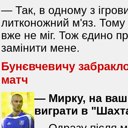
— Так, в одному з ігров
литконожний м'яз. Тому 
вже не міг. Тож єдино 
замінити мене.
Бунєвчевичу забракло
матч
— Мирку, на ваш
виграти в "Шахт
— Одразу після м