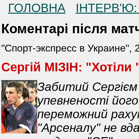
ГОЛОВНА
ІНТЕРВ'Ю
Коментарі після мат
"Спорт-экспресс в Украине", 2
Сергій МІЗІН: "Хотіли
Забитий Сергієм 
упевненості йог
переможний рахун
"Арсеналу" не вд