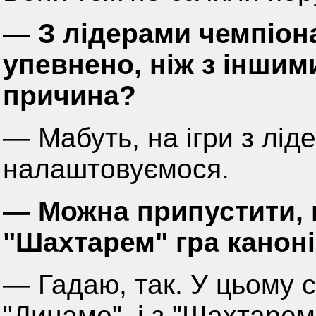
— З лідерами чемпіон
упевнено, ніж з іншим
причина?
— Мабуть, на ігри з лі
налаштовуємося.
— Можна припустити, 
"Шахтарем" гра канон
— Гадаю, так. У цьому с
"Динамо", і з "Шахтарем