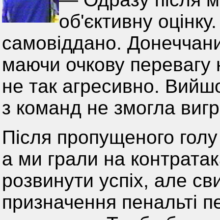
об'єктивну оцінку.
самовіддано. Донеччан
маючи очкову перевагу 
не так агресивно. Вийшо
з команд не змогла вигр
Після пропущеного голу
а ми грали на контрата
розвинути успіх, але св
призначення пенальті п