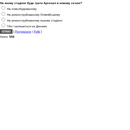
На якому стадіоні буде грати Арсенал в новому сезоні?
На новозбудованому
На реконструйованому Олімпійському
На реконструйованому іншому стадіоні
ТАк і залишиться на Динамо
[
Результати
|
Polls
]
Votes:
556