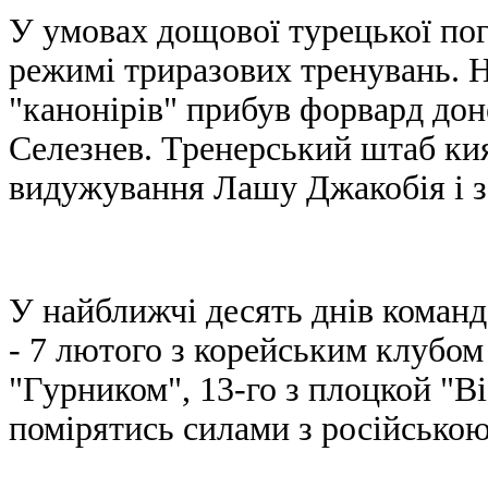
У умовах дощової турецької пог
режимі триразових тренувань. Н
"канонірів" прибув форвард дон
Селезнев. Тренерський штаб ки
видужування Лашу Джакобія і з
У найближчі десять днів команд
- 7 лютого з корейським клубом 
"Гурником", 13-го з
плоцкой
"Ві
пом
і
рят
и
с
ь силами з російсько