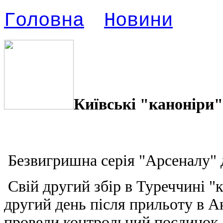
Головна
Новини
Київські "каноніри
Безвигришна серія "Арсеналу" д
Свій другий збір в Туреччині "к
другий день після прильоту в А
провели контрольний поєдинок 