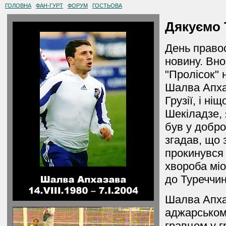
ГОЛОВНА
ФАН-ГУРТ
ФОРУМ
ГОСТЬОВА
Дякуємо Т
День правос
новину. Вно
"Пролісок" 
Шалва Апхаз
Грузії, і ні
Шекіладзе, 
був у добро
згадав, що 
прокинувся 
хвороба міо
до Туреччин
Шалва Апха
аджарському
гравцем у г