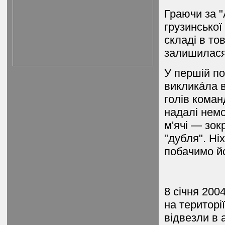
Граючи за "
грузинської
складі в то
залишилася
У першій по
викликáла в
голів коман
надалі нем
м'ячі — зок
"дубля". Ні
побачимо йо
8 січня 20
на територі
відвезли в 