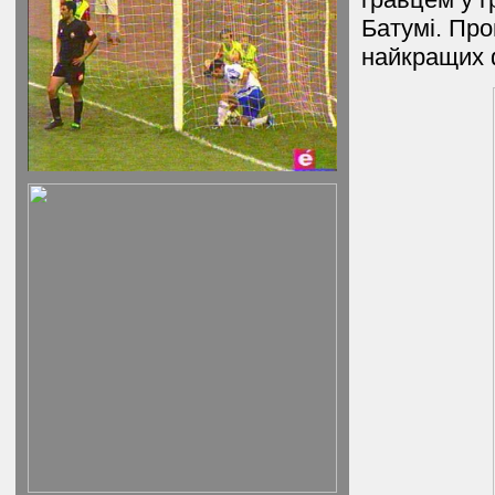
Батумі. Про
найкращих 