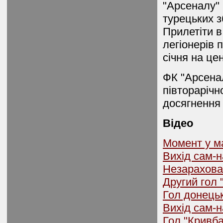
"Арсеналу" 
турецьких з
Прилетіти в
легіонерів 
січня на це
ФК "Арсенал
півторарічн
досягнення 
Відео
Момент у ма
Вихід сам-н
Незарахован
Другий гол 
Гол донець
Вихід сам-н
Гол "Кривба