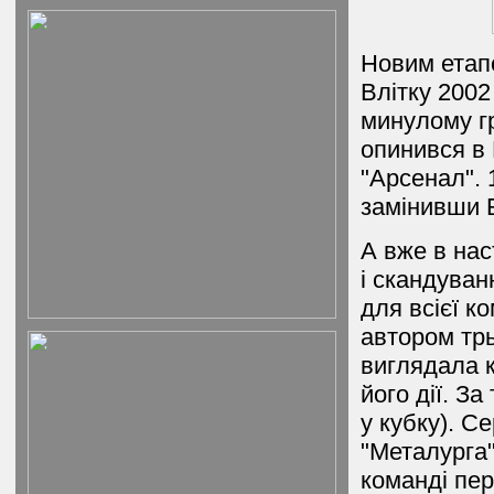
Новим етап
Влітку 2002
минулому г
опинився в 
"Арсенал". 
замінивши Б
А вже в нас
і скандуван
для всієї к
автором трь
виглядала к
його дії. За
у кубку). С
"Металурга"
команді пер