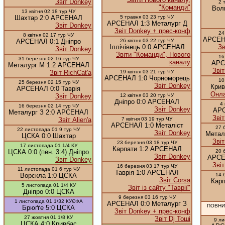
Звіт Donkey
2 
"Команди"
Вол
13 квітня 02 18 тур ЧУ
Шахтар 2:0 АРСЕНАЛ
5 травня 03 23 тур ЧУ
АРСЕНАЛ 1:3 Металург Д
Звіт Donkey
Звіт Donkey + прес-конф
24
8 квітня 02 17 тур ЧУ
АРСЕНА
АРСЕНАЛ 0:1 Дніпро
26 квітня 03 22 тур ЧУ
Іллічівець 0:0 АРСЕНАЛ
Зв
Звіт Donkey
Звіти "Команди", Нового
16
31 березня 02 16 тур ЧУ
каналу
АРС
Металург М 1:2 АРСЕНАЛ
Зві
Звіт RichCat'а
19 квітня 03 21 тур ЧУ
АРСЕНАЛ 1:0 Чорноморець
10
25 березня 02 15 тур ЧУ
Звіт Donkey
Кри
АРСЕНАЛ 0:0 Таврія
Онла
Звіт Donkey
12 квітня 03 20 тур ЧУ
Дніпро 0:0 АРСЕНАЛ
4 
16 березня 02 14 тур ЧУ
Звіт Donkey
АРС
Металург З 2:0 АРСЕНАЛ
Зві
Звіт Alien'а
7 квітня 03 19 тур ЧУ
АРСЕНАЛ 1:0 Металіст
27 
22 листопада 01 9 тур ЧУ
Звіт Donkey
Метал
ЦСКА 0:0 Шахтар
Зві
23 березня 03 18 тур ЧУ
17 листопада 01 1/4 КУ
Карпати 1:2 АРСЕНАЛ
ЦСКА 0:0 (пен. 3:4) Дніпро
20 
Звіт Donkey
АРСЕ
Звіт Donkey
Зві
16 березня 03 17 тур ЧУ
11 листопада 01 6 тур ЧУ
Таврія 1:0 АРСЕНАЛ
Ворскла 1:0 ЦСКА
14 
Звіт Corsa
Кар
5 листопада 01 1/4 КУ
Звіт із сайту "Таврії"
Дніпро 0:0 ЦСКА
9 березня 03 16 тур ЧУ
1 листопада 01 1/32 КУЄФА
АРСЕНАЛ 0:0 Металург З
ПОВН
Брюґґе 5:0 ЦСКА
Звіт Donkey + прес-конф
27 жовтня 01 1/8 КУ
Звіт Dj Тоші
9 ли
ЦСКА 4:0 Кривбас