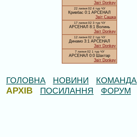
Звіт Donkey
22 липня 02 4 тур ЧУ
Кривбас 0:1 АРСЕНАЛ
Звiт Сашка
17 липня 02 3 тур ЧУ
АРСЕНАЛ 8:1 Волинь
Звіт Donkey
12 липня 02 2 тур ЧУ
Динамо 3:1 АРСЕНАЛ
Звіт Donkey
7 липня 02 1 тур ЧУ
АРСЕНАЛ 0:0 Шахтар
Звіт Donkey
ГОЛОВНА
НОВИНИ
КОМАНДА
АРХІВ
ПОСИЛАННЯ
ФОРУМ