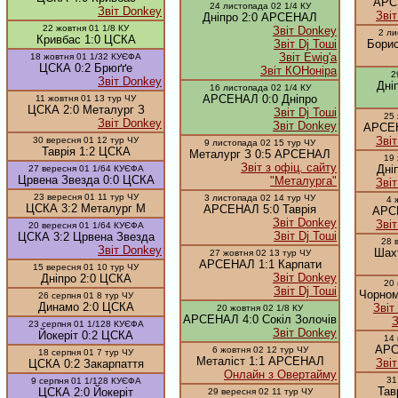
АРС
24 листопада 02 1/4 КУ
Звіт Donkey
Зві
Дніпро 2:0 АРСЕНАЛ
22 жовтня 01 1/8 КУ
Звіт Donkey
2 ли
Кривбас 1:0 ЦСКА
Звіт Dj Тоші
Бори
Звіт Ewig'a
18 жовтня 01 1/32 КУЄФА
ЦСКА 0:2 Брюґґе
Звіт КОНоніра
2
Звіт Donkey
Дні
16 листопада 02 1/4 КУ
АРСЕНАЛ 0:0 Дніпро
11 жовтня 01 13 тур ЧУ
ЦСКА 2:0 Металург З
Звіт Dj Тоші
25 
Звіт Donkey
Звіт Donkey
АРСЕН
Зві
30 вересня 01 12 тур ЧУ
9 листопада 02 15 тур ЧУ
Таврія 1:2 ЦСКА
Металург З 0:5 АРСЕНАЛ
19 
Звіт з офіц. сайту
Дні
27 вересня 01 1/64 КУЄФА
Црвена Звезда 0:0 ЦСКА
"Металурга"
Зві
23 вересня 01 11 тур ЧУ
3 листопада 02 14 тур ЧУ
4 
ЦСКА 3:2 Металург М
АРСЕНАЛ 5:0 Таврія
АРС
Звіт Donkey
Зві
20 вересня 01 1/64 КУЄФА
Звіт Dj Тоші
ЦСКА 3:2 Црвена Звезда
28 
Звіт Donkey
Шах
27 жовтня 02 13 тур ЧУ
АРСЕНАЛ 1:1 Карпати
15 вересня 01 10 тур ЧУ
Звіт Donkey
Дніпро 2:0 ЦСКА
20 
Звіт Dj Тоші
Чорном
26 серпня 01 8 тур ЧУ
Динамо 2:0 ЦСКА
Звіт
20 жовтня 02 1/8 КУ
АРСЕНАЛ 4:0 Сокіл Золочів
З
23 серпня 01 1/128 КУЄФА
Звіт Donkey
Йокеріт 0:2 ЦСКА
14 
АРС
6 жовтня 02 12 тур ЧУ
18 серпня 01 7 тур ЧУ
Металіст 1:1 АРСЕНАЛ
Зві
ЦСКА 0:2 Закарпаття
Онлайн з Овертайму
31
9 серпня 01 1/128 КУЄФА
Тав
ЦСКА 2:0 Йокеріт
29 вересня 02 11 тур ЧУ