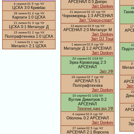
АРСЕНАЛ 0:3 Дніпро
4 серпня 01 5 тур ЧУ
Звіт Donkey
ЦСКА 3:0 Кривбас
24
Газов
21 вересня 02 10 тур ЧУ
28 липня 01 4 тур ЧУ
Чорноморець 1:3 АРСЕНАЛ
Карпати 1:0 ЦСКА
Звіт "Одеси-спорт"
21 липня 01 3 тур ЧУ
13 вересня 02 9 тур ЧУ
ЦСКА 0:1 Металург Д
17
АРСЕНАЛ 2:0 Металург М
АРСЕ
15 липня 01 2 тур ЧУ
Звіт Donkey
Поліграфтехніка 1:0 ЦСКА
Звіт DJ Тоші
7 липня 01 1 тур ЧУ
1 вересня 02 8 тур ЧУ
10
Металіст 2:1 ЦСКА
Металург Д 1:2 АРСЕНАЛ
Поділл
Звіт Donkey
24 серпня 02 1/16 КУ
Зірка Кіровоград 2:3
3
АРСЕНАЛ
Метал
Звіт УФ
18 серпня 02 7 тур ЧУ
27
АРСЕНАЛ 5:1
АРСЕН
Поліграфтехніка
Зві
Звіт Donkey
22
Дин
10 серпня 02 1/32 КУ
Вуглик Димитров 0:2
АРСЕНАЛ
17
Технічні дані від УФ
АРСЕ
4 серпня 02 6 тур ЧУ
Оболонь 0:2 АРСЕНАЛ
12
Звіт Donkey
Зі
27 липня 02 5 тур ЧУ
АРСЕНАЛ 2:1 Ворскла