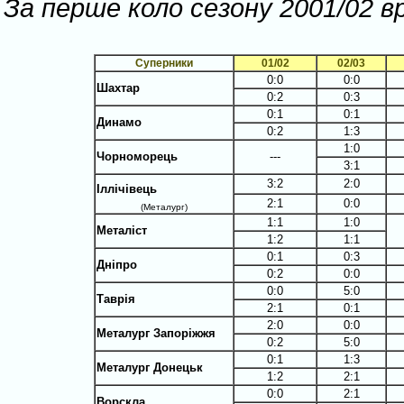
За перше коло сезону 2001/02 в
Суперники
01/02
02/03
0:0
0:0
Шахтар
0:2
0:3
0:1
0:1
Динамо
0:2
1:3
1:0
Чорноморець
---
3:1
3:2
2:0
Іллічівець
2:1
0:0
(Металург)
1:1
1:0
Металіст
1:2
1:1
0:1
0:3
Дніпро
0:2
0:0
0:0
5:0
Таврія
2:1
0:1
2:0
0:0
Металург Запоріжжя
0:2
5:0
0:1
1:3
Металург Донецьк
1:2
2:1
0:0
2:1
Ворскла