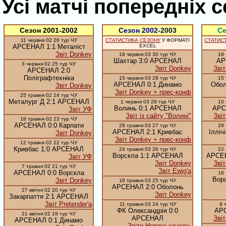
Усі матчі попередніх с
Сезон 2001-2002
Сезон 2002-2003
Се
11 червня 02 26 тур ЧУ
СТАТИСТИКА СЕЗОНУ
У ФОРМАТІ
СТАТИС
АРСЕНАЛ 1:1 Металіст
EXCEL
Звіт Donkey
18 червня 03 30 тур ЧУ
19 
Шахтар 3:0 АРСЕНАЛ
АР
3 червня 02 25 тур ЧУ
Звіт Donkey
Зві
АРСЕНАЛ 2:0
Поліграфтехніка
15 червня 03 29 тур ЧУ
15 
АРСЕНАЛ 0:1 Динамо
Обол
Звіт Donkey
Звіт Donkey + прес-конф
25 травня 02 24 тур ЧУ
Металург Д 2:1 АРСЕНАЛ
1 червня 03 28 тур ЧУ
10 
Волинь 0:1 АРСЕНАЛ
АРС
Звіт УФ
Звіт із сайту "Волині"
Зві
18 травня 02 23 тур ЧУ
АРСЕНАЛ 0:0 Карпати
28 травня 03 27 тур ЧУ
29 
АРСЕНАЛ 2:1 Кривбас
Ілліч
Звіт Donkey
Звіт Donkey + прес-конф
12 травня 02 22 тур ЧУ
Кривбас 1:0 АРСЕНАЛ
24 травня 03 26 тур ЧУ
22 
Ворскла 1:1 АРСЕНАЛ
АРСЕН
Звіт УФ
Звіт Donkey
Зві
7 травня 02 21 тур ЧУ
Звіт Ewig'a
АРСЕНАЛ 0:0 Ворскла
16 
Ворс
Звіт Donkey
18 травня 03 25 тур ЧУ
АРСЕНАЛ 2:0 Оболонь
27 квітня 02 20 тур ЧУ
Звіт Donkey
Закарпаття 2:1 АРСЕНАЛ
Звіт Pretender'а
11 травня 03 24 тур ЧУ
9 
ФК Олександрія 0:0
АРС
21 квітня 02 19 тур ЧУ
АРСЕНАЛ
Зві
АРСЕНАЛ 0:1 Динамо
Звіти Нового каналу,