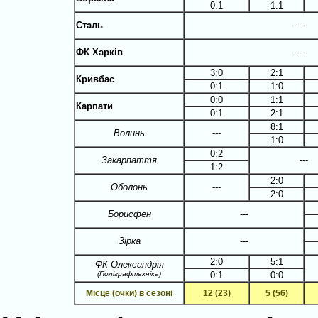
0:1
1:1
Сталь
---
ФК Харків
---
3:0
2:1
Кривбас
0:1
1:0
0:0
1:1
Карпати
0:1
2:1
8:1
Волинь
---
1:0
0:2
Закарпаття
---
1:2
2:0
Оболонь
---
2:0
Борисфен
---
Зірка
---
2:0
5:1
ФК Олександрія
(Поліграфтехніка)
0:1
0:0
Місце (очки) в сезоні
12 (23)
5 (56)